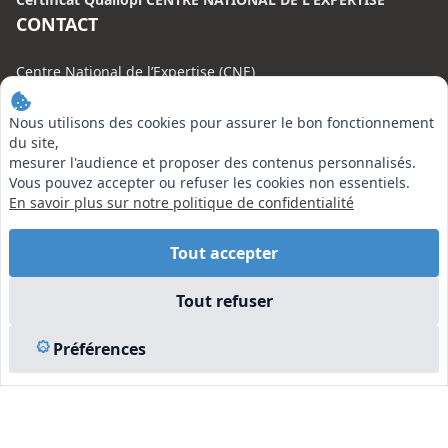
CONTACT
Centre National de l’Expertise (CNE)
20 rue Henri Regnault, 75008 Paris
Nous utilisons des cookies pour assurer le bon fonctionnement
N°VERT : 0800 00 80 89
du site,
mesurer l'audience et proposer des contenus personnalisés.
Vous pouvez accepter ou refuser les cookies non essentiels.
En savoir plus sur notre politique de confidentialité
EN SAVOIR PLUS
Tout accepter
Liens utiles
Tout refuser
Vu à la Télé
Plan du site
Préférences
Mentions légales
© 2026 Centre National de l’Expertise. Tous droits réservés.