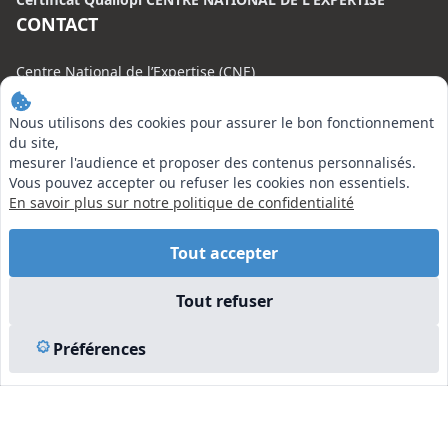
CONTACT
Centre National de l’Expertise (CNE)
20 rue Henri Regnault, 75008 Paris
Nous utilisons des cookies pour assurer le bon fonctionnement
N°VERT : 0800 00 80 89
du site,
mesurer l'audience et proposer des contenus personnalisés.
Vous pouvez accepter ou refuser les cookies non essentiels.
En savoir plus sur notre politique de confidentialité
EN SAVOIR PLUS
Tout accepter
Liens utiles
Tout refuser
Vu à la Télé
Plan du site
Préférences
Mentions légales
© 2026 Centre National de l’Expertise. Tous droits réservés.