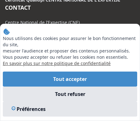
CONTACT
Centre National de l’Expertise (CNE)
20 rue Henri Regnault, 75008 Paris
Nous utilisons des cookies pour assurer le bon fonctionnement
N°VERT : 0800 00 80 89
du site,
mesurer l'audience et proposer des contenus personnalisés.
Vous pouvez accepter ou refuser les cookies non essentiels.
En savoir plus sur notre politique de confidentialité
EN SAVOIR PLUS
Tout accepter
Liens utiles
Tout refuser
Vu à la Télé
Plan du site
Préférences
Mentions légales
© 2026 Centre National de l’Expertise. Tous droits réservés.