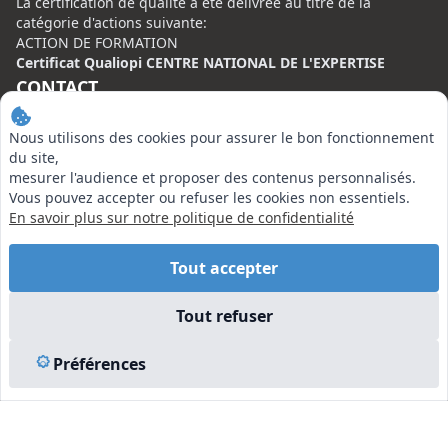
La certification de qualité à été délivrée au titre de la
catégorie d'actions suivante:
ACTION DE FORMATION
Certificat Qualiopi CENTRE NATIONAL DE L'EXPERTISE
CONTACT
Centre National de l’Expertise (CNE)
Nous utilisons des cookies pour assurer le bon fonctionnement
20 rue Henri Regnault, 75008 Paris
du site,
mesurer l'audience et proposer des contenus personnalisés.
N°VERT : 0800 00 80 89
Vous pouvez accepter ou refuser les cookies non essentiels.
En savoir plus sur notre politique de confidentialité
Tout accepter
EN SAVOIR PLUS
Tout refuser
Liens utiles
Préférences
Vu à la Télé
Plan du site
Mentions légales