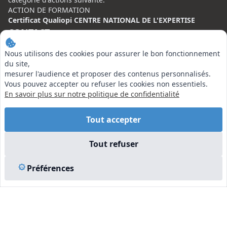
ACTION DE FORMATION
Certificat Qualiopi CENTRE NATIONAL DE L'EXPERTISE
CONTACT
Nous utilisons des cookies pour assurer le bon fonctionnement
Centre National de l’Expertise (CNE)
du site,
20 rue Henri Regnault, 75008 Paris
mesurer l'audience et proposer des contenus personnalisés.
Vous pouvez accepter ou refuser les cookies non essentiels.
N°VERT : 0800 00 80 89
En savoir plus sur notre politique de confidentialité
Tout accepter
EN SAVOIR PLUS
Tout refuser
Liens utiles
Préférences
Vu à la Télé
Plan du site
Mentions légales
© 2026 Centre National de l’Expertise. Tous droits réservés.