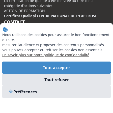
La certification de qualité à été délivrée au titre de la
catégorie d'actions suivante:
ACTION DE FORMATION
Certificat Qualiopi CENTRE NATIONAL DE L'EXPERTISE
CONTACT
Centre National de l’Expertise (CNE)
Nous utilisons des cookies pour assurer le bon fonctionnement
20 rue Henri Regnault, 75008 Paris
du site,
mesurer l'audience et proposer des contenus personnalisés.
N°VERT : 0800 00 80 89
Vous pouvez accepter ou refuser les cookies non essentiels.
En savoir plus sur notre politique de confidentialité
Tout accepter
EN SAVOIR PLUS
Tout refuser
Liens utiles
Préférences
Vu à la Télé
Plan du site
Mentions légales