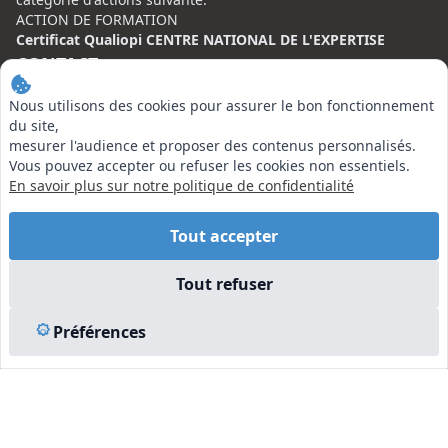
ACTION DE FORMATION
Certificat Qualiopi CENTRE NATIONAL DE L'EXPERTISE
CONTACT
Nous utilisons des cookies pour assurer le bon fonctionnement
Centre National de l’Expertise (CNE)
du site,
20 rue Henri Regnault, 75008 Paris
mesurer l'audience et proposer des contenus personnalisés.
Vous pouvez accepter ou refuser les cookies non essentiels.
N°VERT : 0800 00 80 89
En savoir plus sur notre politique de confidentialité
Tout accepter
EN SAVOIR PLUS
Tout refuser
Liens utiles
Préférences
Vu à la Télé
Plan du site
Mentions légales
© 2026 Centre National de l’Expertise. Tous droits réservés.