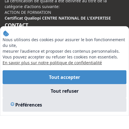
La certification de qualité à été délivrée au titre de la
catégorie d'actions suivante:
ACTION DE FORMATION
Certificat Qualiopi CENTRE NATIONAL DE L'EXPERTISE
CONTACT
Centre National de l’Expertise (CNE)
Nous utilisons des cookies pour assurer le bon fonctionnement
20 rue Henri Regnault, 75008 Paris
du site,
mesurer l'audience et proposer des contenus personnalisés.
N°VERT : 0800 00 80 89
Vous pouvez accepter ou refuser les cookies non essentiels.
En savoir plus sur notre politique de confidentialité
Tout accepter
EN SAVOIR PLUS
Tout refuser
Liens utiles
Préférences
Vu à la Télé
Plan du site
Mentions légales