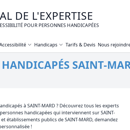
L DE L'EXPERTISE
CESSIBILITÉ POUR PERSONNES HANDICAPÉES
Accessibilité
Handicaps
Tarifs & Devis
Nous rejoindr
Diagnostic Bilan Energétique
É HANDICAPÉS SAINT-MAR
Certificat d’Habitabilité
Etat des risques naturels et technologiques
Expertise immobilière valeur vénale
Mise en copropriété
 handicapés à SAINT-MARD ? Découvrez tous les experts
r personnes handicapées qui interviennent sur SAINT-
 et établissements publics de SAINT-MARD, demandez
personnalisée !