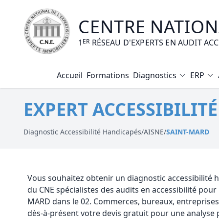
CENTRE NATIONA
1
ER
RÉSEAU D'EXPERTS EN AUDIT AC
Accueil
Formations
Diagnostics
ERP
Diagnostic Amiante
EXPERT ACCESSIBILIT
Diagnostic Electrique
Diagnostic Gaz
Diagnostic Accessibilité Handicapés
/
AISNE
/
SAINT-MARD
Diagnostic Termites
Diagnostic Loi Carrez
Vous souhaitez obtenir un diagnostic accessibilité
du CNE spécialistes des audits en accessibilité pou
Diagnostic Plomb
MARD dans le 02. Commerces, bureaux, entreprises
dès-à-présent votre devis gratuit pour une analyse 