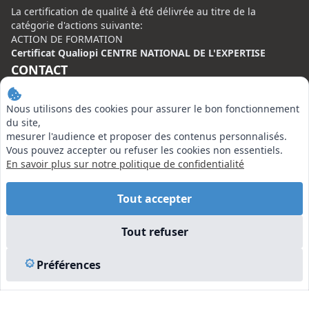
La certification de qualité à été délivrée au titre de la
catégorie d'actions suivante:
ACTION DE FORMATION
Certificat Qualiopi CENTRE NATIONAL DE L'EXPERTISE
CONTACT
Centre National de l’Expertise (CNE)
Nous utilisons des cookies pour assurer le bon fonctionnement
20 rue Henri Regnault, 75008 Paris
du site,
mesurer l'audience et proposer des contenus personnalisés.
N°VERT : 0800 00 80 89
Vous pouvez accepter ou refuser les cookies non essentiels.
En savoir plus sur notre politique de confidentialité
Tout accepter
EN SAVOIR PLUS
Tout refuser
Liens utiles
Préférences
Vu à la Télé
Plan du site
Mentions légales