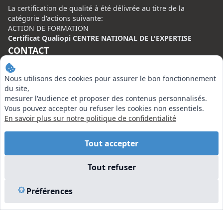
La certification de qualité à été délivrée au titre de la
catégorie d'actions suivante:
ACTION DE FORMATION
Certificat Qualiopi CENTRE NATIONAL DE L'EXPERTISE
CONTACT
Centre National de l’Expertise (CNE)
Nous utilisons des cookies pour assurer le bon fonctionnement
20 rue Henri Regnault, 75008 Paris
du site,
mesurer l'audience et proposer des contenus personnalisés.
N°VERT : 0800 00 80 89
Vous pouvez accepter ou refuser les cookies non essentiels.
En savoir plus sur notre politique de confidentialité
Tout accepter
EN SAVOIR PLUS
Tout refuser
Liens utiles
Préférences
Vu à la Télé
Plan du site
Mentions légales