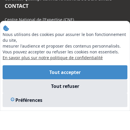
CONTACT
Centre National de l’Expertise (CNE)
20 rue Henri Regnault, 75008 Paris
Nous utilisons des cookies pour assurer le bon fonctionnement
N°VERT : 0800 00 80 89
du site,
mesurer l'audience et proposer des contenus personnalisés.
Vous pouvez accepter ou refuser les cookies non essentiels.
En savoir plus sur notre politique de confidentialité
EN SAVOIR PLUS
Tout accepter
Liens utiles
Tout refuser
Vu à la Télé
Plan du site
Préférences
Mentions légales
© 2026 Centre National de l’Expertise. Tous droits réservés.