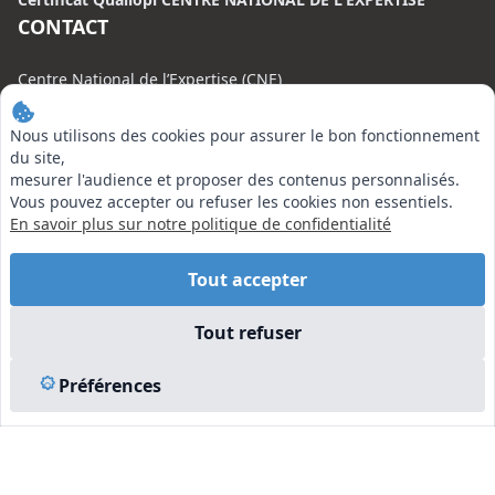
CONTACT
Centre National de l’Expertise (CNE)
20 rue Henri Regnault, 75008 Paris
Nous utilisons des cookies pour assurer le bon fonctionnement
N°VERT : 0800 00 80 89
du site,
mesurer l'audience et proposer des contenus personnalisés.
Vous pouvez accepter ou refuser les cookies non essentiels.
En savoir plus sur notre politique de confidentialité
EN SAVOIR PLUS
Tout accepter
Liens utiles
Tout refuser
Vu à la Télé
Plan du site
Préférences
Mentions légales
© 2026 Centre National de l’Expertise. Tous droits réservés.