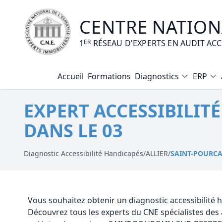
CENTRE NATIONA
1
ER
RÉSEAU D'EXPERTS EN AUDIT AC
Accueil
Formations
Diagnostics
ERP
Diagnostic Amiante
EXPERT ACCESSIBILIT
Diagnostic Electrique
DANS LE 03
Diagnostic Gaz
Diagnostic Termites
Diagnostic Accessibilité Handicapés
/
ALLIER
/
SAINT-POURCA
Diagnostic Loi Carrez
Diagnostic Plomb
Vous souhaitez obtenir un diagnostic accessibilit
Découvrez tous les experts du CNE spécialistes des