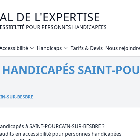
L DE L'EXPERTISE
CESSIBILITÉ POUR PERSONNES HANDICAPÉES
Accessibilité
Handicaps
Tarifs & Devis
Nous rejoindr
Diagnostic Bilan Energétique
É HANDICAPÉS SAINT-PO
Certificat d’Habitabilité
Etat des risques naturels et technologiques
Expertise immobilière valeur vénale
IN-SUR-BESBRE
Mise en copropriété
é handicapés à SAINT-POURCAIN-SUR-BESBRE ?
 audits en accessibilité pour personnes handicapées