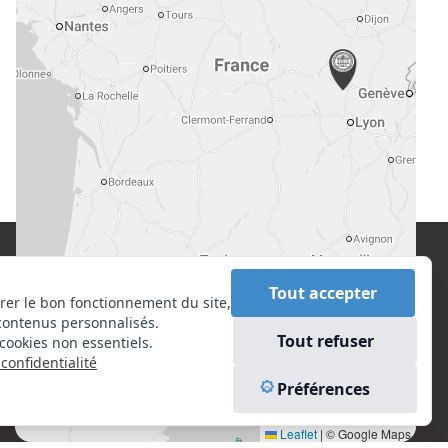
CONTACT
EN SAVOIR PLUS
Tout accepter
rer le bon fonctionnement du site,
contenus personnalisés.
Centre National de l’Expertise (CNE)
Liens utiles
Tout refuser
cookies non essentiels.
20 rue Henri Regnault, 75008 Paris
Vu à la Télé
confidentialité
Plan du site
N°VERT : 0800 00 80 89
Préférences
Mentions légales
Leaflet
|
© Google Maps