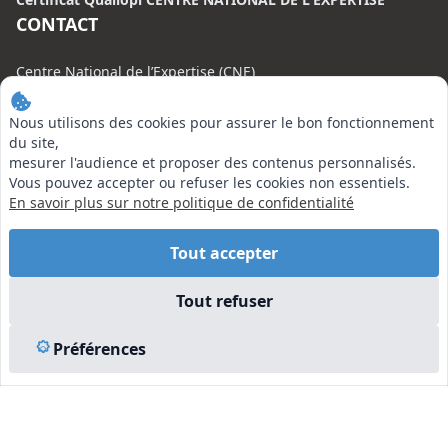
CONTACT
Centre National de l’Expertise (CNE)
20 rue Henri Regnault, 75008 Paris
Nous utilisons des cookies pour assurer le bon fonctionnement
N°VERT : 0800 00 80 89
du site,
mesurer l'audience et proposer des contenus personnalisés.
Vous pouvez accepter ou refuser les cookies non essentiels.
En savoir plus sur notre politique de confidentialité
EN SAVOIR PLUS
Tout accepter
Liens utiles
Tout refuser
Vu à la Télé
Plan du site
Préférences
Mentions légales
© 2026 Centre National de l’Expertise. Tous droits réservés.