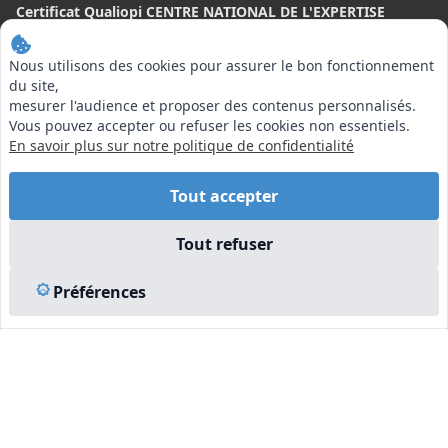
Certificat Qualiopi CENTRE NATIONAL DE L'EXPERTISE
CONTACT
Nous utilisons des cookies pour assurer le bon fonctionnement
Centre National de l’Expertise (CNE)
du site,
20 rue Henri Regnault, 75008 Paris
mesurer l'audience et proposer des contenus personnalisés.
Vous pouvez accepter ou refuser les cookies non essentiels.
N°VERT : 0800 00 80 89
En savoir plus sur notre politique de confidentialité
Tout accepter
Tout refuser
EN SAVOIR PLUS
Préférences
Liens utiles
Vu à la Télé
Plan du site
Mentions légales
© 2026 Centre National de l’Expertise. Tous droits réservés.