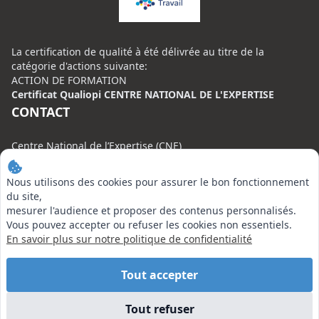
La certification de qualité à été délivrée au titre de la
catégorie d'actions suivante:
ACTION DE FORMATION
Certificat Qualiopi CENTRE NATIONAL DE L'EXPERTISE
CONTACT
Centre National de l’Expertise (CNE)
20 rue Henri Regnault, 75008 Paris
Nous utilisons des cookies pour assurer le bon fonctionnement
N°VERT : 0800 00 80 89
du site,
mesurer l'audience et proposer des contenus personnalisés.
Vous pouvez accepter ou refuser les cookies non essentiels.
En savoir plus sur notre politique de confidentialité
EN SAVOIR PLUS
Tout accepter
Liens utiles
Tout refuser
Vu à la Télé