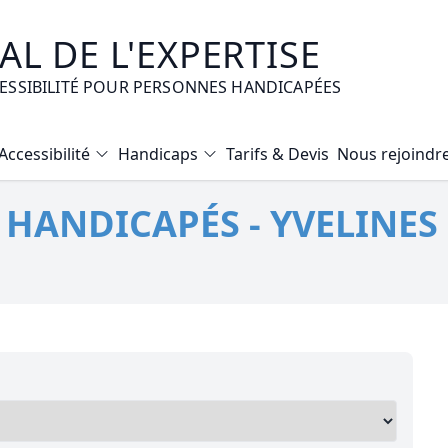
L DE L'EXPERTISE
CESSIBILITÉ POUR PERSONNES HANDICAPÉES
Accessibilité
Handicaps
Tarifs & Devis
Nous rejoindr
Diagnostic Bilan Energétique
 HANDICAPÉS - YVELINES 
Certificat d’Habitabilité
Etat des risques naturels et technologiques
Expertise immobilière valeur vénale
Mise en copropriété