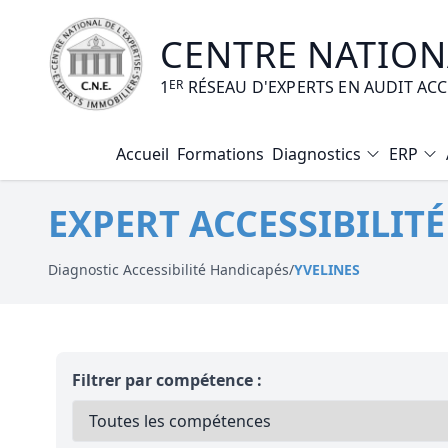
CENTRE NATIONA
1
ER
RÉSEAU D'EXPERTS EN AUDIT AC
Accueil
Formations
Diagnostics
ERP
Diagnostic Amiante
EXPERT ACCESSIBILITÉ
Diagnostic Electrique
Diagnostic Gaz
Diagnostic Accessibilité Handicapés
/
YVELINES
Diagnostic Termites
Diagnostic Loi Carrez
Filtrer par compétence :
Diagnostic Plomb