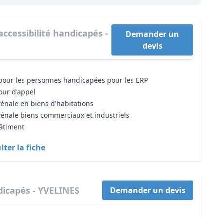
accessibilité handicapés -
Demander un
devis
é pour les personnes handicapées pour les ERP
cour d'appel
vénale en biens d'habitations
vénale biens commerciaux et industriels
bâtiment
ter la fiche
ndicapés - YVELINES
Demander un devis