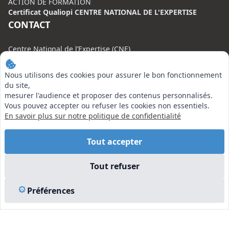
ACTION DE FORMATION
Certificat Qualiopi CENTRE NATIONAL DE L'EXPERTISE
CONTACT
Centre National de l’Expertise (CNE)
20 rue Henri Regnault, 75008 Paris
Nous utilisons des cookies pour assurer le bon fonctionnement
N°VERT : 0800 00 80 89
du site,
mesurer l'audience et proposer des contenus personnalisés.
Vous pouvez accepter ou refuser les cookies non essentiels.
En savoir plus sur notre politique de confidentialité
EN SAVOIR PLUS
Tout accepter
Liens utiles
Tout refuser
Vu à la Télé
Plan du site
Préférences
Mentions légales
© 2026 Centre National de l’Expertise. Tous droits réservés.