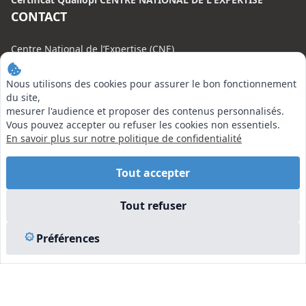
CONTACT
Centre National de l’Expertise (CNE)
20 rue Henri Regnault, 75008 Paris
Nous utilisons des cookies pour assurer le bon fonctionnement
N°VERT : 0800 00 80 89
du site,
mesurer l'audience et proposer des contenus personnalisés.
Vous pouvez accepter ou refuser les cookies non essentiels.
En savoir plus sur notre politique de confidentialité
EN SAVOIR PLUS
Tout accepter
Liens utiles
Tout refuser
Vu à la Télé
Plan du site
Préférences
Mentions légales
© 2026 Centre National de l’Expertise. Tous droits réservés.