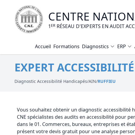
CENTRE NATIONA
1
ER
RÉSEAU D'EXPERTS EN AUDIT AC
Accueil
Formations
Diagnostics
ERP
Diagnostic Amiante
EXPERT ACCESSIBILIT
Diagnostic Electrique
Diagnostic Gaz
Diagnostic Accessibilité Handicapés
/
AIN
/
RUFFIEU
Diagnostic Termites
Diagnostic Loi Carrez
Vous souhaitez obtenir un diagnostic accessibilité
CNE spécialistes des audits en accessibilité pour 
Diagnostic Plomb
dans le 01. Commerces, bureaux, entreprises et ét
présent votre devis gratuit pour une analyse person