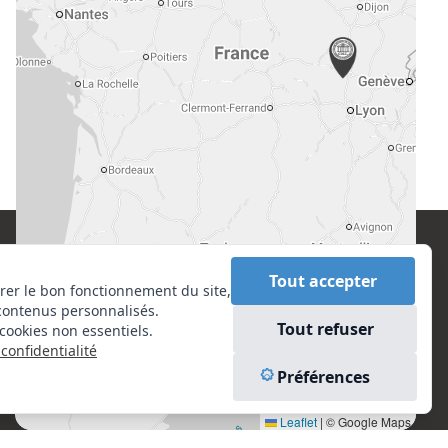
CONTACT
EN SAVOIR PLUS
Tout accepter
rer le bon fonctionnement du site,
contenus personnalisés.
Centre National de l’Expertise (CNE)
Liens utiles
Tout refuser
cookies non essentiels.
20 rue Henri Regnault, 75008 Paris
Vu à la Télé
confidentialité
Plan du site
N°VERT : 0800 00 80 89
Préférences
Mentions légales
Leaflet
|
© Google Maps