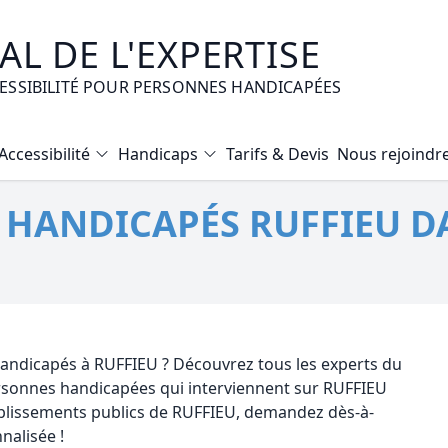
L DE L'EXPERTISE
CESSIBILITÉ POUR PERSONNES HANDICAPÉES
Accessibilité
Handicaps
Tarifs & Devis
Nous rejoindr
Diagnostic Bilan Energétique
É HANDICAPÉS RUFFIEU D
Certificat d’Habitabilité
Etat des risques naturels et technologiques
Expertise immobilière valeur vénale
Mise en copropriété
 handicapés à RUFFIEU ? Découvrez tous les experts du
personnes handicapées qui interviennent sur RUFFIEU
ablissements publics de RUFFIEU, demandez dès-à-
nalisée !