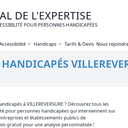
L DE L'EXPERTISE
CESSIBILITÉ POUR PERSONNES HANDICAPÉES
Accessibilité
Handicaps
Tarifs & Devis
Nous rejoindr
Diagnostic Bilan Energétique
É HANDICAPÉS VILLEREVE
Certificat d’Habitabilité
Etat des risques naturels et technologiques
Expertise immobilière valeur vénale
Mise en copropriété
 handicapés à VILLEREVERSURE ? Découvrez tous les
lité pour personnes handicapées qui interviennent sur
treprises et établissements publics de
s gratuit pour une analyse personnalisée !