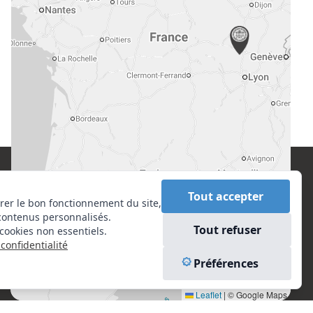
CONTACT
EN SAVOIR PLUS
Tout accepter
rer le bon fonctionnement du site,
contenus personnalisés.
Centre National de l’Expertise (CNE)
Liens utiles
Tout refuser
cookies non essentiels.
20 rue Henri Regnault, 75008 Paris
Vu à la Télé
confidentialité
Plan du site
N°VERT : 0800 00 80 89
Préférences
Mentions légales
Leaflet
|
© Google Maps