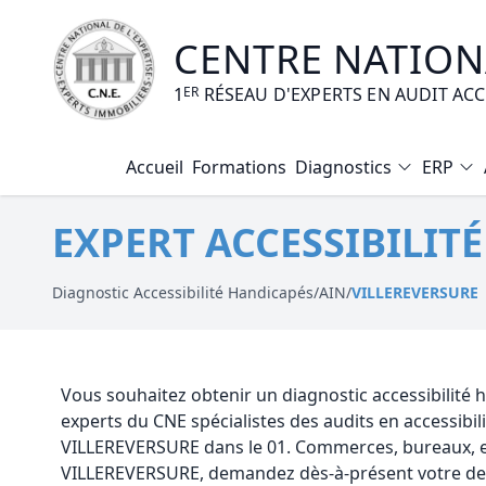
CENTRE NATIONA
1
ER
RÉSEAU D'EXPERTS EN AUDIT AC
Accueil
Formations
Diagnostics
ERP
Diagnostic Amiante
EXPERT ACCESSIBILIT
Diagnostic Electrique
Diagnostic Gaz
Diagnostic Accessibilité Handicapés
/
AIN
/
VILLEREVERSURE
Diagnostic Termites
Diagnostic Loi Carrez
Vous souhaitez obtenir un diagnostic accessibilité
experts du CNE spécialistes des audits en accessibi
Diagnostic Plomb
VILLEREVERSURE dans le 01. Commerces, bureaux, en
VILLEREVERSURE, demandez dès-à-présent votre devi