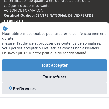
La certification de qualité à été délivrée au titre de la
catégorie d'actions suivante:
ACTION DE FORMATION
Certificat Qualiopi CENTRE NATIONAL DE L'EXPERTISE
CONTACT
Centre National de l’Expertise (CNE)
Nous utilisons des cookies pour assurer le bon fonctionnement
20 rue Henri Regnault, 75008 Paris
du site,
mesurer l'audience et proposer des contenus personnalisés.
N°VERT : 0800 00 80 89
Vous pouvez accepter ou refuser les cookies non essentiels.
En savoir plus sur notre politique de confidentialité
Tout accepter
EN SAVOIR PLUS
Tout refuser
Liens utiles
Préférences
Vu à la Télé
Plan du site
Mentions légales