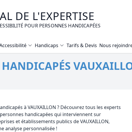
L DE L'EXPERTISE
CESSIBILITÉ POUR PERSONNES HANDICAPÉES
Accessibilité
Handicaps
Tarifs & Devis
Nous rejoindr
Diagnostic Bilan Energétique
É HANDICAPÉS VAUXAILLO
Certificat d’Habitabilité
Etat des risques naturels et technologiques
Expertise immobilière valeur vénale
Mise en copropriété
 handicapés à VAUXAILLON ? Découvrez tous les experts
r personnes handicapées qui interviennent sur
prises et établissements publics de VAUXAILLON,
e analyse personnalisée !