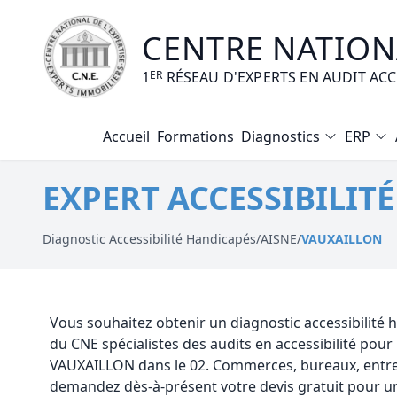
CENTRE NATIONA
1
ER
RÉSEAU D'EXPERTS EN AUDIT AC
Accueil
Formations
Diagnostics
ERP
Diagnostic Amiante
EXPERT ACCESSIBILIT
Diagnostic Electrique
Diagnostic Gaz
Diagnostic Accessibilité Handicapés
/
AISNE
/
VAUXAILLON
Diagnostic Termites
Diagnostic Loi Carrez
Vous souhaitez obtenir un diagnostic accessibilité
du CNE spécialistes des audits en accessibilité pou
Diagnostic Plomb
VAUXAILLON dans le 02. Commerces, bureaux, entre
demandez dès-à-présent votre devis gratuit pour un