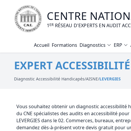
CENTRE NATIONA
1
ER
RÉSEAU D'EXPERTS EN AUDIT AC
Accueil
Formations
Diagnostics
ERP
Diagnostic Amiante
EXPERT ACCESSIBILIT
Diagnostic Electrique
Diagnostic Gaz
Diagnostic Accessibilité Handicapés
/
AISNE
/
LEVERGIES
Diagnostic Termites
Diagnostic Loi Carrez
Vous souhaitez obtenir un diagnostic accessibilité
du CNE spécialistes des audits en accessibilité pou
Diagnostic Plomb
LEVERGIES dans le 02. Commerces, bureaux, entrepr
demandez dès-à-présent votre devis gratuit pour un