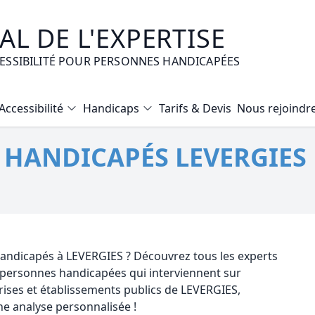
L DE L'EXPERTISE
CESSIBILITÉ POUR PERSONNES HANDICAPÉES
Accessibilité
Handicaps
Tarifs & Devis
Nous rejoindr
Diagnostic Bilan Energétique
É HANDICAPÉS LEVERGIES 
Certificat d’Habitabilité
Etat des risques naturels et technologiques
Expertise immobilière valeur vénale
Mise en copropriété
 handicapés à LEVERGIES ? Découvrez tous les experts
r personnes handicapées qui interviennent sur
ises et établissements publics de LEVERGIES,
e analyse personnalisée !