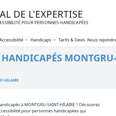
L DE L'EXPERTISE
CESSIBILITÉ POUR PERSONNES HANDICAPÉES
Accessibilité
Handicaps
Tarifs & Devis
Nous rejoindr
Diagnostic Bilan Energétique
TÉ HANDICAPÉS MONTGRU-
Certificat d’Habitabilité
Etat des risques naturels et technologiques
Expertise immobilière valeur vénale
T-HILAIRE
Mise en copropriété
té handicapés à MONTGRU-SAINT-HILAIRE ? Découvrez
accessibilité pour personnes handicapées qui