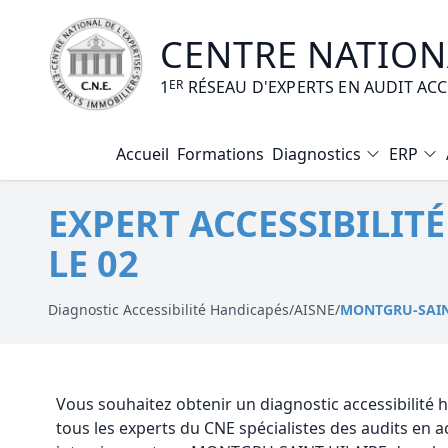
CENTRE NATIONA
1
ER
RÉSEAU D'EXPERTS EN AUDIT AC
Accueil
Formations
Diagnostics
ERP
Diagnostic Amiante
EXPERT ACCESSIBILI
Diagnostic Electrique
LE 02
Diagnostic Gaz
Diagnostic Termites
Diagnostic Accessibilité Handicapés
/
AISNE
/
MONTGRU-SAIN
Diagnostic Loi Carrez
Diagnostic Plomb
Vous souhaitez obtenir un diagnostic accessibili
tous les experts du CNE spécialistes des audits en 