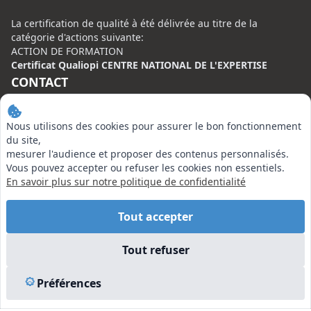
La certification de qualité à été délivrée au titre de la
catégorie d'actions suivante:
ACTION DE FORMATION
Certificat Qualiopi CENTRE NATIONAL DE L'EXPERTISE
CONTACT
Centre National de l’Expertise (CNE)
Nous utilisons des cookies pour assurer le bon fonctionnement
20 rue Henri Regnault, 75008 Paris
du site,
N°VERT : 0800 00 80 89
mesurer l'audience et proposer des contenus personnalisés.
Vous pouvez accepter ou refuser les cookies non essentiels.
En savoir plus sur notre politique de confidentialité
Tout accepter
EN SAVOIR PLUS
Tout refuser
Liens utiles
Vu à la Télé
Préférences
Plan du site