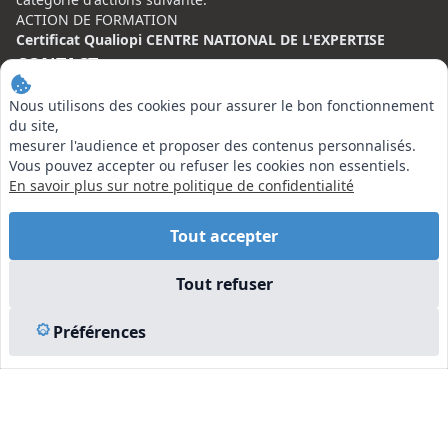
ACTION DE FORMATION
Certificat Qualiopi CENTRE NATIONAL DE L'EXPERTISE
CONTACT
Nous utilisons des cookies pour assurer le bon fonctionnement
Centre National de l’Expertise (CNE)
du site,
20 rue Henri Regnault, 75008 Paris
mesurer l'audience et proposer des contenus personnalisés.
Vous pouvez accepter ou refuser les cookies non essentiels.
N°VERT : 0800 00 80 89
En savoir plus sur notre politique de confidentialité
Tout accepter
EN SAVOIR PLUS
Tout refuser
Liens utiles
Préférences
Vu à la Télé
Plan du site
Mentions légales
© 2026 Centre National de l’Expertise. Tous droits réservés.