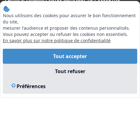
Certificat Qualiopi CENTRE NATIONAL DE L'EXPERTISE
CONTACT
Nous utilisons des cookies pour assurer le bon fonctionnement
du site,
Centre National de l’Expertise (CNE)
mesurer l'audience et proposer des contenus personnalisés.
20 rue Henri Regnault, 75008 Paris
Vous pouvez accepter ou refuser les cookies non essentiels.
N°VERT : 0800 00 80 89
En savoir plus sur notre politique de confidentialité
Tout accepter
Tout refuser
EN SAVOIR PLUS
Préférences
Liens utiles
Vu à la Télé
Plan du site
Mentions légales
© 2026 Centre National de l’Expertise. Tous droits réservés.