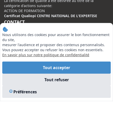
La certification de qualité à été délivrée au titre de la
catégorie d'actions suivante:
ACTION DE FORMATION
Certificat Qualiopi CENTRE NATIONAL DE L'EXPERTISE
CONTACT
Centre National de l’Expertise (CNE)
Nous utilisons des cookies pour assurer le bon fonctionnement
20 rue Henri Regnault, 75008 Paris
du site,
mesurer l'audience et proposer des contenus personnalisés.
N°VERT : 0800 00 80 89
Vous pouvez accepter ou refuser les cookies non essentiels.
En savoir plus sur notre politique de confidentialité
Tout accepter
EN SAVOIR PLUS
Tout refuser
Liens utiles
Préférences
Vu à la Télé
Plan du site
Mentions légales