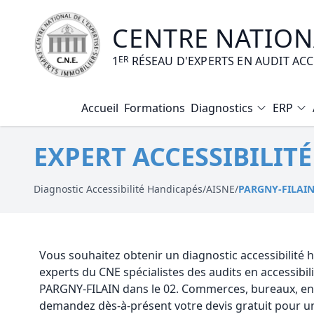
CENTRE NATIONA
1
ER
RÉSEAU D'EXPERTS EN AUDIT AC
Accueil
Formations
Diagnostics
ERP
Diagnostic Amiante
EXPERT ACCESSIBILIT
Diagnostic Electrique
Diagnostic Gaz
Diagnostic Accessibilité Handicapés
/
AISNE
/
PARGNY-FILAI
Diagnostic Termites
Diagnostic Loi Carrez
Vous souhaitez obtenir un diagnostic accessibilité
experts du CNE spécialistes des audits en accessibi
Diagnostic Plomb
PARGNY-FILAIN dans le 02. Commerces, bureaux, ent
demandez dès-à-présent votre devis gratuit pour un