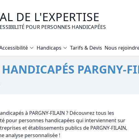
L DE L'EXPERTISE
CESSIBILITÉ POUR PERSONNES HANDICAPÉES
Accessibilité
Handicaps
Tarifs & Devis
Nous rejoindr
Diagnostic Bilan Energétique
É HANDICAPÉS PARGNY-FI
Certificat d’Habitabilité
Etat des risques naturels et technologiques
N
Expertise immobilière valeur vénale
Mise en copropriété
 handicapés à PARGNY-FILAIN ? Découvrez tous les
lité pour personnes handicapées qui interviennent sur
reprises et établissements publics de PARGNY-FILAIN,
e analyse personnalisée !