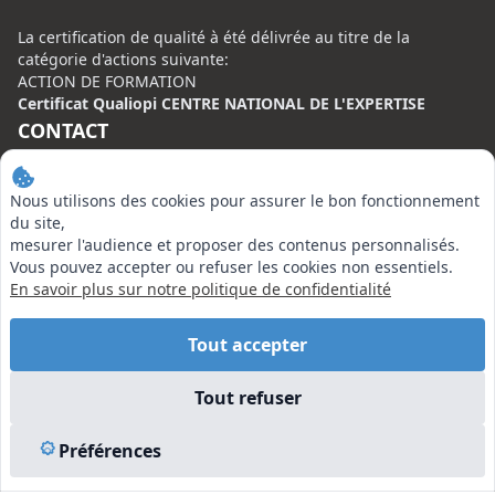
La certification de qualité à été délivrée au titre de la
catégorie d'actions suivante:
ACTION DE FORMATION
Certificat Qualiopi CENTRE NATIONAL DE L'EXPERTISE
CONTACT
Centre National de l’Expertise (CNE)
Nous utilisons des cookies pour assurer le bon fonctionnement
20 rue Henri Regnault, 75008 Paris
du site,
N°VERT : 0800 00 80 89
mesurer l'audience et proposer des contenus personnalisés.
Vous pouvez accepter ou refuser les cookies non essentiels.
En savoir plus sur notre politique de confidentialité
Tout accepter
EN SAVOIR PLUS
Tout refuser
Liens utiles
Vu à la Télé
Préférences
Plan du site