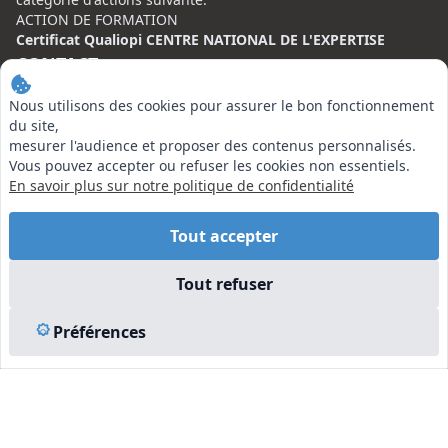
ACTION DE FORMATION
Certificat Qualiopi CENTRE NATIONAL DE L'EXPERTISE
CONTACT
Nous utilisons des cookies pour assurer le bon fonctionnement
Centre National de l’Expertise (CNE)
du site,
20 rue Henri Regnault, 75008 Paris
mesurer l'audience et proposer des contenus personnalisés.
Vous pouvez accepter ou refuser les cookies non essentiels.
N°VERT : 0800 00 80 89
En savoir plus sur notre politique de confidentialité
Tout accepter
EN SAVOIR PLUS
Tout refuser
Liens utiles
Préférences
Vu à la Télé
Plan du site
Mentions légales
© 2026 Centre National de l’Expertise. Tous droits réservés.