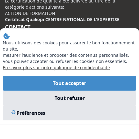
La certification de qualité à été délivrée au titre de la
catégorie d'actions suivante:
ACTION DE FORMATION
Certificat Qualiopi CENTRE NATIONAL DE L'EXPERTISE
CONTACT
Centre National de l’Expertise (CNE)
Nous utilisons des cookies pour assurer le bon fonctionnement
20 rue Henri Regnault, 75008 Paris
du site,
mesurer l'audience et proposer des contenus personnalisés.
N°VERT : 0800 00 80 89
Vous pouvez accepter ou refuser les cookies non essentiels.
En savoir plus sur notre politique de confidentialité
Tout accepter
EN SAVOIR PLUS
Tout refuser
Liens utiles
Préférences
Vu à la Télé
Plan du site
Mentions légales