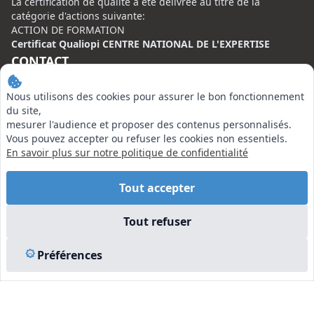
La certification de qualité à été délivrée au titre de la
catégorie d'actions suivante:
ACTION DE FORMATION
Certificat Qualiopi CENTRE NATIONAL DE L'EXPERTISE
CONTACT
Centre National de l’Expertise (CNE)
Nous utilisons des cookies pour assurer le bon fonctionnement
20 rue Henri Regnault, 75008 Paris
du site,
mesurer l'audience et proposer des contenus personnalisés.
N°VERT : 0800 00 80 89
Vous pouvez accepter ou refuser les cookies non essentiels.
En savoir plus sur notre politique de confidentialité
Tout accepter
EN SAVOIR PLUS
Tout refuser
Liens utiles
Préférences
Vu à la Télé
Plan du site
Mentions légales