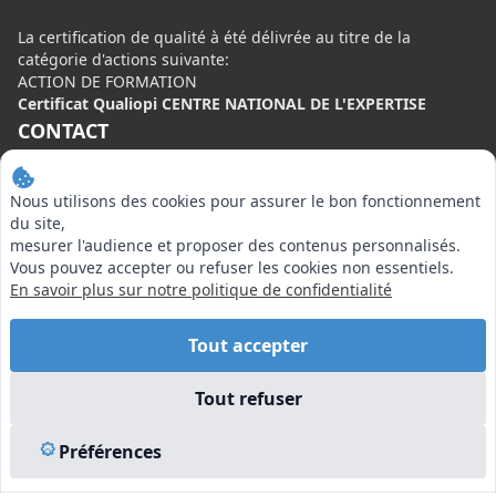
La certification de qualité à été délivrée au titre de la
catégorie d'actions suivante:
ACTION DE FORMATION
Certificat Qualiopi CENTRE NATIONAL DE L'EXPERTISE
CONTACT
Centre National de l’Expertise (CNE)
Nous utilisons des cookies pour assurer le bon fonctionnement
20 rue Henri Regnault, 75008 Paris
du site,
N°VERT : 0800 00 80 89
mesurer l'audience et proposer des contenus personnalisés.
Vous pouvez accepter ou refuser les cookies non essentiels.
En savoir plus sur notre politique de confidentialité
Tout accepter
EN SAVOIR PLUS
Tout refuser
Liens utiles
Vu à la Télé
Préférences
Plan du site