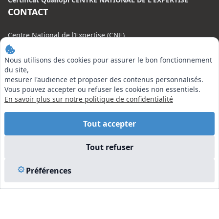
CONTACT
Centre National de l’Expertise (CNE)
20 rue Henri Regnault, 75008 Paris
Nous utilisons des cookies pour assurer le bon fonctionnement
N°VERT : 0800 00 80 89
du site,
mesurer l'audience et proposer des contenus personnalisés.
Vous pouvez accepter ou refuser les cookies non essentiels.
En savoir plus sur notre politique de confidentialité
EN SAVOIR PLUS
Tout accepter
Liens utiles
Tout refuser
Vu à la Télé
Plan du site
Préférences
Mentions légales
© 2026 Centre National de l’Expertise. Tous droits réservés.