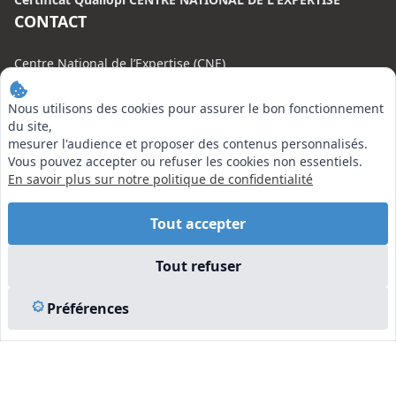
CONTACT
Centre National de l’Expertise (CNE)
20 rue Henri Regnault, 75008 Paris
Nous utilisons des cookies pour assurer le bon fonctionnement
N°VERT : 0800 00 80 89
du site,
mesurer l'audience et proposer des contenus personnalisés.
Vous pouvez accepter ou refuser les cookies non essentiels.
En savoir plus sur notre politique de confidentialité
EN SAVOIR PLUS
Tout accepter
Liens utiles
Tout refuser
Vu à la Télé
Plan du site
Préférences
Mentions légales
© 2026 Centre National de l’Expertise. Tous droits réservés.