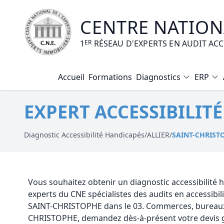
CENTRE NATIONA
1
ER
RÉSEAU D'EXPERTS EN AUDIT AC
Accueil
Formations
Diagnostics
ERP
Diagnostic Amiante
EXPERT ACCESSIBILIT
Diagnostic Electrique
Diagnostic Gaz
Diagnostic Accessibilité Handicapés
/
ALLIER
/
SAINT-CHRIST
Diagnostic Termites
Diagnostic Loi Carrez
Vous souhaitez obtenir un diagnostic accessibilit
experts du CNE spécialistes des audits en accessibi
Diagnostic Plomb
SAINT-CHRISTOPHE dans le 03. Commerces, bureaux, 
CHRISTOPHE, demandez dès-à-présent votre devis gr