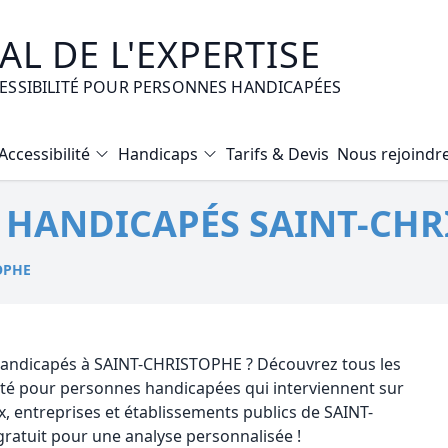
L DE L'EXPERTISE
CESSIBILITÉ POUR PERSONNES HANDICAPÉES
Accessibilité
Handicaps
Tarifs & Devis
Nous rejoindr
Diagnostic Bilan Energétique
É HANDICAPÉS SAINT-CHR
Certificat d’Habitabilité
Etat des risques naturels et technologiques
OPHE
Expertise immobilière valeur vénale
Mise en copropriété
é handicapés à SAINT-CHRISTOPHE ? Découvrez tous les
lité pour personnes handicapées qui interviennent sur
entreprises et établissements publics de SAINT-
atuit pour une analyse personnalisée !