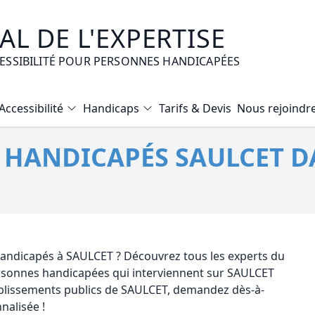
L DE L'EXPERTISE
CESSIBILITÉ POUR PERSONNES HANDICAPÉES
Accessibilité
Handicaps
Tarifs & Devis
Nous rejoindr
Diagnostic Bilan Energétique
É HANDICAPÉS SAULCET D
Certificat d’Habitabilité
Etat des risques naturels et technologiques
Expertise immobilière valeur vénale
Mise en copropriété
 handicapés à SAULCET ? Découvrez tous les experts du
personnes handicapées qui interviennent sur SAULCET
ablissements publics de SAULCET, demandez dès-à-
nalisée !