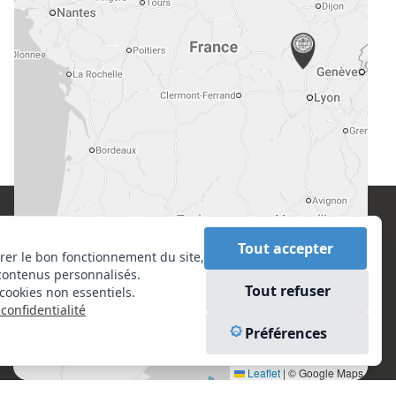
CONTACT
EN SAVOIR PLUS
Tout accepter
rer le bon fonctionnement du site,
contenus personnalisés.
Centre National de l’Expertise (CNE)
Liens utiles
Tout refuser
cookies non essentiels.
20 rue Henri Regnault, 75008 Paris
Vu à la Télé
confidentialité
Plan du site
N°VERT : 0800 00 80 89
Préférences
Mentions légales
Leaflet
|
© Google Maps