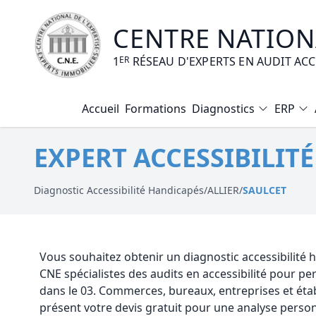
CENTRE NATIONA
1
ER
RÉSEAU D'EXPERTS EN AUDIT AC
Accueil
Formations
Diagnostics
ERP
Diagnostic Amiante
EXPERT ACCESSIBILIT
Diagnostic Electrique
Diagnostic Gaz
Diagnostic Accessibilité Handicapés
/
ALLIER
/
SAULCET
Diagnostic Termites
Diagnostic Loi Carrez
Vous souhaitez obtenir un diagnostic accessibilité
CNE spécialistes des audits en accessibilité pour 
Diagnostic Plomb
dans le 03. Commerces, bureaux, entreprises et ét
présent votre devis gratuit pour une analyse person