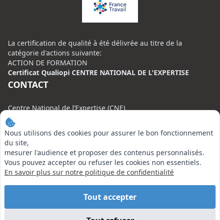
La certification de qualité à été délivrée au titre de la
catégorie d'actions suivante:
ACTION DE FORMATION
Certificat Qualiopi CENTRE NATIONAL DE L'EXPERTISE
CONTACT
Centre National de l’Expertise (CNE)
20 rue Henri Regnault, 75008 Paris
Nous utilisons des cookies pour assurer le bon fonctionnement
N°VERT : 0800 00 80 89
du site,
mesurer l'audience et proposer des contenus personnalisés.
Vous pouvez accepter ou refuser les cookies non essentiels.
En savoir plus sur notre politique de confidentialité
EN SAVOIR PLUS
Tout accepter
Liens utiles