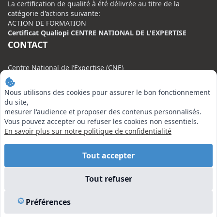
La certification de qualité à été délivrée au titre de la
catégorie d'actions suivante:
ACTION DE FORMATION
Certificat Qualiopi CENTRE NATIONAL DE L'EXPERTISE
CONTACT
Centre National de l’Expertise (CNE)
20 rue Henri Regnault, 75008 Paris
Nous utilisons des cookies pour assurer le bon fonctionnement
N°VERT : 0800 00 80 89
du site,
mesurer l'audience et proposer des contenus personnalisés.
Vous pouvez accepter ou refuser les cookies non essentiels.
En savoir plus sur notre politique de confidentialité
EN SAVOIR PLUS
Tout accepter
Liens utiles
Tout refuser
Vu à la Télé
Plan du site
Préférences
Mentions légales