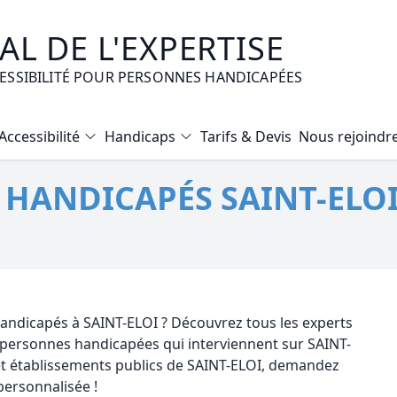
L DE L'EXPERTISE
CESSIBILITÉ POUR PERSONNES HANDICAPÉES
Accessibilité
Handicaps
Tarifs & Devis
Nous rejoindr
Diagnostic Bilan Energétique
 HANDICAPÉS SAINT-ELOI
Certificat d’Habitabilité
Etat des risques naturels et technologiques
Expertise immobilière valeur vénale
Mise en copropriété
handicapés à SAINT-ELOI ? Découvrez tous les experts
r personnes handicapées qui interviennent sur SAINT-
et établissements publics de SAINT-ELOI, demandez
personnalisée !