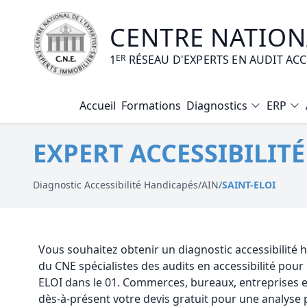
CENTRE NATIONA
1
ER
RÉSEAU D'EXPERTS EN AUDIT AC
Accueil
Formations
Diagnostics
ERP
Diagnostic Amiante
EXPERT ACCESSIBILITÉ
Diagnostic Electrique
Diagnostic Gaz
Diagnostic Accessibilité Handicapés
/
AIN
/
SAINT-ELOI
Diagnostic Termites
Diagnostic Loi Carrez
Vous souhaitez obtenir un diagnostic accessibilité 
du CNE spécialistes des audits en accessibilité pou
Diagnostic Plomb
ELOI dans le 01. Commerces, bureaux, entreprises 
dès-à-présent votre devis gratuit pour une analyse 