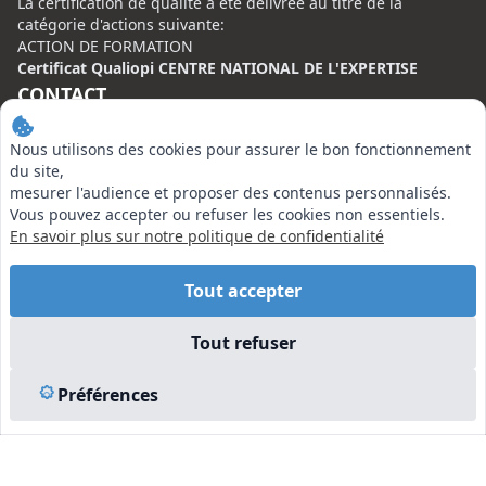
La certification de qualité à été délivrée au titre de la
catégorie d'actions suivante:
ACTION DE FORMATION
Certificat Qualiopi CENTRE NATIONAL DE L'EXPERTISE
CONTACT
Centre National de l’Expertise (CNE)
Nous utilisons des cookies pour assurer le bon fonctionnement
20 rue Henri Regnault, 75008 Paris
du site,
mesurer l'audience et proposer des contenus personnalisés.
N°VERT : 0800 00 80 89
Vous pouvez accepter ou refuser les cookies non essentiels.
En savoir plus sur notre politique de confidentialité
Tout accepter
EN SAVOIR PLUS
Tout refuser
Liens utiles
Préférences
Vu à la Télé
Plan du site
Mentions légales