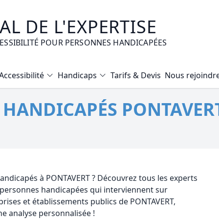
L DE L'EXPERTISE
CESSIBILITÉ POUR PERSONNES HANDICAPÉES
Accessibilité
Handicaps
Tarifs & Devis
Nous rejoindr
Diagnostic Bilan Energétique
É HANDICAPÉS PONTAVERT
Certificat d’Habitabilité
Etat des risques naturels et technologiques
Expertise immobilière valeur vénale
Mise en copropriété
 handicapés à PONTAVERT ? Découvrez tous les experts
r personnes handicapées qui interviennent sur
rises et établissements publics de PONTAVERT,
e analyse personnalisée !