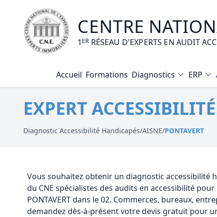
CENTRE NATIONA
1
ER
RÉSEAU D'EXPERTS EN AUDIT AC
Accueil
Formations
Diagnostics
ERP
Diagnostic Amiante
EXPERT ACCESSIBILIT
Diagnostic Electrique
Diagnostic Gaz
Diagnostic Accessibilité Handicapés
/
AISNE
/
PONTAVERT
Diagnostic Termites
Diagnostic Loi Carrez
Vous souhaitez obtenir un diagnostic accessibilité
du CNE spécialistes des audits en accessibilité pou
Diagnostic Plomb
PONTAVERT dans le 02. Commerces, bureaux, entrep
demandez dès-à-présent votre devis gratuit pour un