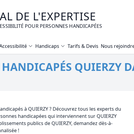
L DE L'EXPERTISE
CESSIBILITÉ POUR PERSONNES HANDICAPÉES
Accessibilité
Handicaps
Tarifs & Devis
Nous rejoindr
Diagnostic Bilan Energétique
É HANDICAPÉS QUIERZY D
Certificat d’Habitabilité
Etat des risques naturels et technologiques
Expertise immobilière valeur vénale
Mise en copropriété
 handicapés à QUIERZY ? Découvrez tous les experts du
personnes handicapées qui interviennent sur QUIERZY
ablissements publics de QUIERZY, demandez dès-à-
nalisée !