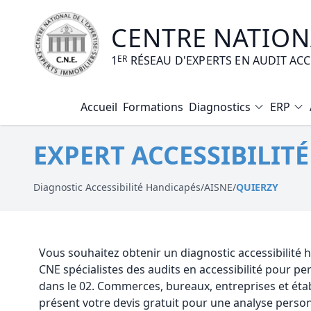
CENTRE NATIONA
1
ER
RÉSEAU D'EXPERTS EN AUDIT AC
Accueil
Formations
Diagnostics
ERP
Diagnostic Amiante
EXPERT ACCESSIBILIT
Diagnostic Electrique
Diagnostic Gaz
Diagnostic Accessibilité Handicapés
/
AISNE
/
QUIERZY
Diagnostic Termites
Diagnostic Loi Carrez
Vous souhaitez obtenir un diagnostic accessibilité
CNE spécialistes des audits en accessibilité pour 
Diagnostic Plomb
dans le 02. Commerces, bureaux, entreprises et ét
présent votre devis gratuit pour une analyse person