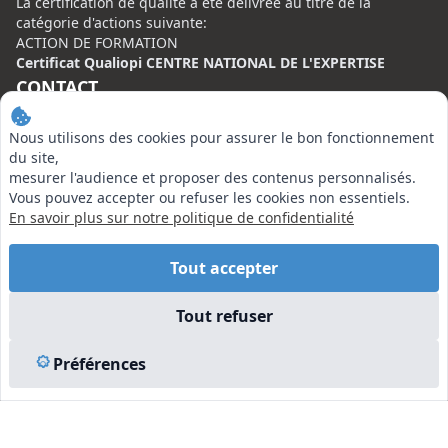
La certification de qualité à été délivrée au titre de la
catégorie d'actions suivante:
ACTION DE FORMATION
Certificat Qualiopi CENTRE NATIONAL DE L'EXPERTISE
CONTACT
Centre National de l’Expertise (CNE)
Nous utilisons des cookies pour assurer le bon fonctionnement
20 rue Henri Regnault, 75008 Paris
du site,
mesurer l'audience et proposer des contenus personnalisés.
N°VERT : 0800 00 80 89
Vous pouvez accepter ou refuser les cookies non essentiels.
En savoir plus sur notre politique de confidentialité
Tout accepter
EN SAVOIR PLUS
Tout refuser
Liens utiles
Préférences
Vu à la Télé
Plan du site
Mentions légales