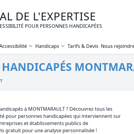
L DE L'EXPERTISE
CESSIBILITÉ POUR PERSONNES HANDICAPÉES
Accessibilité
Handicaps
Tarifs & Devis
Nous rejoindr
Diagnostic Bilan Energétique
TÉ HANDICAPÉS MONTMAR
Certificat d’Habitabilité
Etat des risques naturels et technologiques
T
Expertise immobilière valeur vénale
Mise en copropriété
é handicapés à MONTMARAULT ? Découvrez tous les
lité pour personnes handicapées qui interviennent sur
reprises et établissements publics de
gratuit pour une analyse personnalisée !