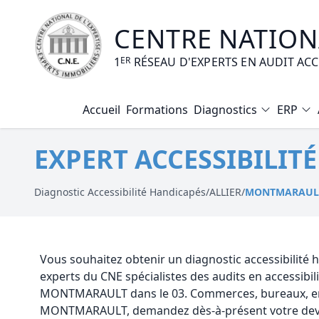
CENTRE NATIONA
1
ER
RÉSEAU D'EXPERTS EN AUDIT AC
Accueil
Formations
Diagnostics
ERP
Diagnostic Amiante
EXPERT ACCESSIBILI
Diagnostic Electrique
Diagnostic Gaz
Diagnostic Accessibilité Handicapés
/
ALLIER
/
MONTMARAUL
Diagnostic Termites
Diagnostic Loi Carrez
Vous souhaitez obtenir un diagnostic accessibilit
experts du CNE spécialistes des audits en accessibi
Diagnostic Plomb
MONTMARAULT dans le 03. Commerces, bureaux, ent
MONTMARAULT, demandez dès-à-présent votre devis 