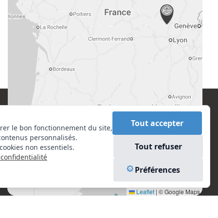
CONTACT
EN SAVOIR PLUS
Tout accepter
rer le bon fonctionnement du site,
contenus personnalisés.
Centre National de l’Expertise (CNE)
Liens utiles
Tout refuser
cookies non essentiels.
20 rue Henri Regnault, 75008 Paris
Vu à la Télé
confidentialité
Plan du site
N°VERT : 0800 00 80 89
Préférences
Mentions légales
Leaflet
|
© Google Maps