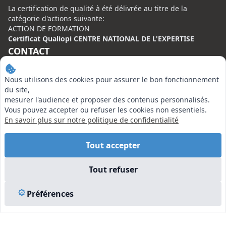
La certification de qualité à été délivrée au titre de la
catégorie d'actions suivante:
ACTION DE FORMATION
Certificat Qualiopi CENTRE NATIONAL DE L'EXPERTISE
CONTACT
Centre National de l’Expertise (CNE)
Nous utilisons des cookies pour assurer le bon fonctionnement
20 rue Henri Regnault, 75008 Paris
du site,
mesurer l'audience et proposer des contenus personnalisés.
N°VERT : 0800 00 80 89
Vous pouvez accepter ou refuser les cookies non essentiels.
En savoir plus sur notre politique de confidentialité
Tout accepter
EN SAVOIR PLUS
Tout refuser
Liens utiles
Préférences
Vu à la Télé
Plan du site
Mentions légales